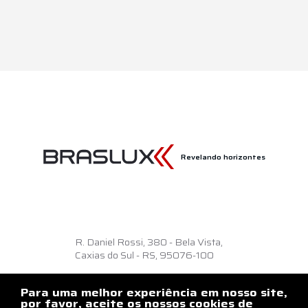
Revelando horizontes
R. Daniel Rossi, 380 - Bela Vista,
Caxias do Sul - RS, 95076-100
Como chegar
Para uma melhor experiência em nosso site,
+55 54 3218.6500
por favor, aceite os nossos cookies de