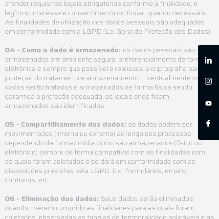
atender requisitos legais obrigatórios conforme a finalidade, o
legítimo interesse e consentimento do titular, quando necessário.
As finalidades de utilização dos dados pessoais são adequadas
em conformidade com a LGPD (Lei Geral de Proteção dos Dados)
04 - Como o dado é armazenado:
os dados pessoais são
armazenados em ambiente seguro, preferencialmente de forma
eletrônica e sempre que possível é realizada a criptografia para
proteção do tratamento e armazenamento. Eventualmente os
dados serão tratados e armazenados de forma física sendo
garantida a proteção adequada, os locais onde ficam
armazenados são identificados.
05 - Compartilhamento dos dados:
os dados podem ser
movimentados (interno ou externo) ao longo dos processos
dependendo da forma/ mídia como são armazenados (físico ou
eletrônico) sempre de forma compatível com as finalidades com
as quais foram coletados e se dará em conformidade com as
disposições previstas pela LGPD. Ex.: formulários, emails,
contratos, etc.
06 - Eliminação dos dados:
Seus dados serão eliminados
quando tiverem cumprido as finalidades para as quais foram
coletados, observadas as tabelas de temporalidade aplicáveis e as