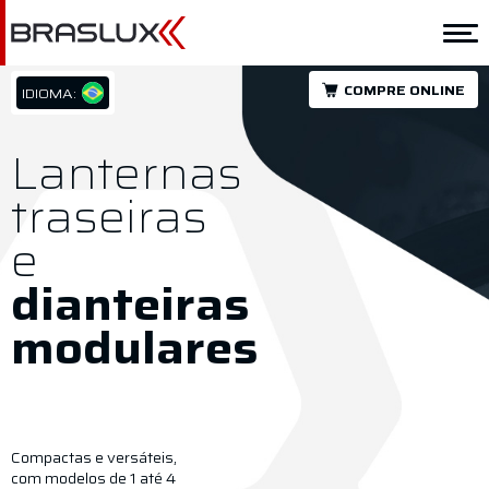
Home
A Braslux
COMPRE ONLINE
IDIOMA:
PT/BR
Soluções
EN/US
Lanternas
ES/ES
Aplicação
traseiras
Nosso propósito
e
dianteiras
Downloads
modulares
Representantes
Contato
Compactas e versáteis,
com modelos de 1 até 4