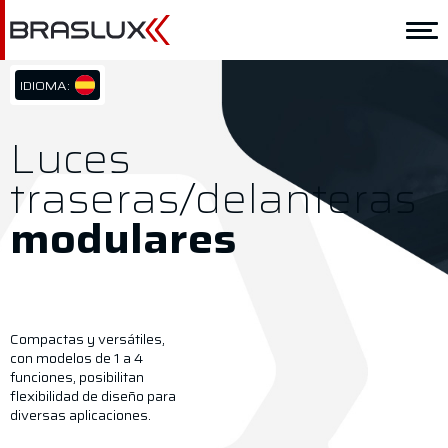
Home
Braslux
IDIOMA:
PT/BR
Soluciones
EN/US
Luces
ES/ES
Aplicación
traseras/delanteras
Downloads
modulares
Representantes
Contacto
Compactas y versátiles,
con modelos de 1 a 4
funciones, posibilitan
flexibilidad de diseño para
diversas aplicaciones.