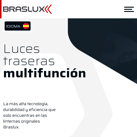
Home
Braslux
IDIOMA:
PT/BR
Soluciones
EN/US
Luces
ES/ES
Aplicación
traseras
Downloads
multifunción
Representantes
Contacto
La más alta tecnología,
durabilidad y eficiencia que
solo encuentras en las
linternas originales
Braslux.