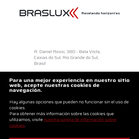
Revelando horizontes
R. Daniel Rossi, 380 - Bela Vista,
Caxias do Sul, Rio Grande do Sul,
Brasil
Como llegar
Para una mejor experiencia en nuestro sitio
+55 54 3218.6500
web, acepte nuestras cookies de
navegación.
braslux@braslux.com.br
Hay algunas opciones que pueden no funcionar sin el uso de
Contáctenos
cookies.
Para obtener más información sobre las cookies que
utilizamos, visite
nuestra página de información sobre
cookies
.